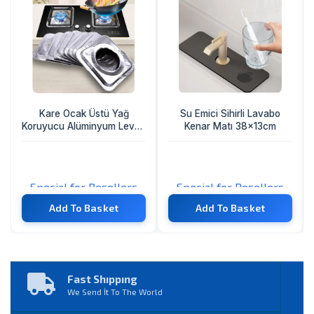
Kare Ocak Üstü Yağ
Su Emici Sihirli Lavabo
Koruyucu Alüminyum Levha
Kenar Matı 38x13cm
23*23 Cm 10 Adet
Special for Resellers
Special for Resellers
TL
TL
Add To Basket
Add To Basket
Fast Shıppıng
We Send İt To The World