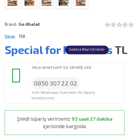
Brand:
Go ithalat
Stok:
158
Special for Resellers
TL
Sadece Bayi Görebilir
TIKLA WHATSAPP İLE SİPARİŞ VER
0850 307 22 02
7x24 Whatsapp Üzerinden de Sipariş
Verebilirsiniz.
Şimdi sipariş verirseniz
93 saat 27 dakika
içerisinde kargoda.