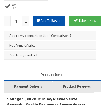
Yeni
Ürün
Add To Basket
Take İt Now
(
)
·
Add to my comparison list
Comparison
·
Notify me of price
·
Add to my mind list
Product Detail
Payment Optıons
Product Reviews
Solingen Çelik Küçük Boy Meyve Sebze
Soyacak – Keskin Paslanmaz Soyucu Aparat