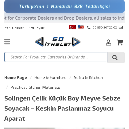
T
ü
r
k
i
y
e
'
n
i
n
1
N
u
m
a
r
a
l
ı
B
2
B
T
e
d
a
r
i
k
ç
i
s
i
for Corporate Dealers and Drop Dealers, all sales to individu
+90 850 307 22 02
Yeni Ürünler
Xml Bayilik
Home Page
Home & Furniture
Sofra & Kitchen
Practical Kitchen Materials
Solingen Çelik Küçük Boy Meyve Sebze
Soyacak – Keskin Paslanmaz Soyucu
Aparat