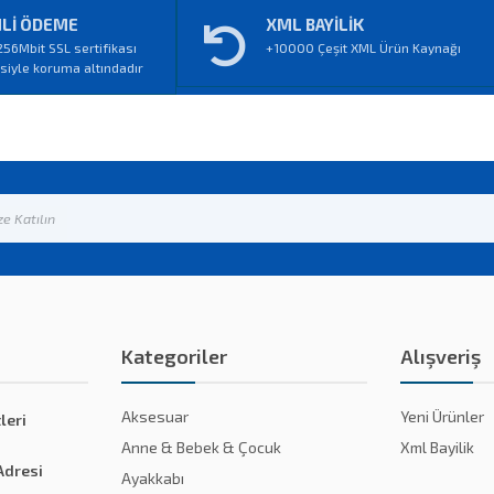
Lİ ÖDEME
XML BAYİLİK
256Mbit SSL sertifikası
+10000 Çeşit XML Ürün Kaynağı
iyle koruma altındadır
Kategoriler
Alışveriş
Aksesuar
Yeni Ürünler
leri
Anne & Bebek & Çocuk
Xml Bayilik
Adresi
Ayakkabı