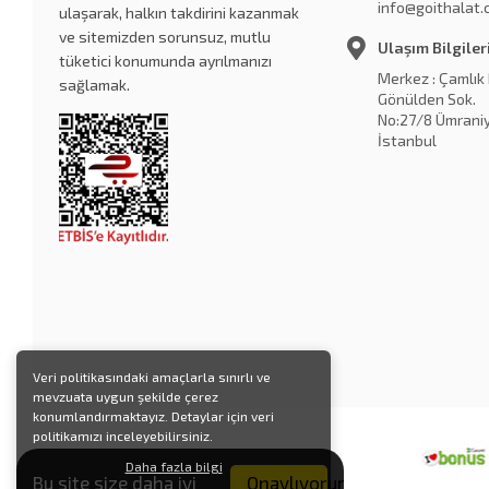
info@goithalat
ulaşarak, halkın takdirini kazanmak
ve sitemizden sorunsuz, mutlu
Ulaşım Bilgiler
tüketici konumunda ayrılmanızı
Merkez : Çamlık
sağlamak.
Gönülden Sok.
No:27/8 Ümraniy
İstanbul
Veri politikasındaki amaçlarla sınırlı ve
mevzuata uygun şekilde çerez
konumlandırmaktayız. Detaylar için veri
politikamızı inceleyebilirsiniz.
Daha fazla bilgi
Onaylıyorum
Bu site size daha iyi