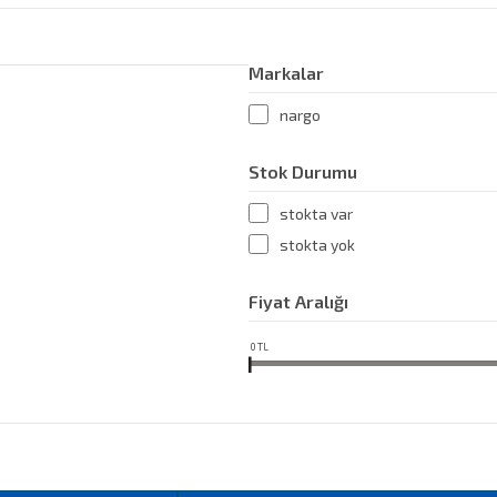
Markalar
nargo
Stok Durumu
stokta var
stokta yok
Fiyat Aralığı
0
TL