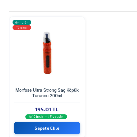
Yeni Ürün
Tükendi
Morfose Ultra Strong Saç Köpük
Turuncu 200ml
195.01 TL
40 İndirimli Fiyatıdır
%
Sepete Ekle