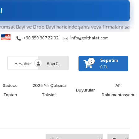
s
i
al Bayi ve Drop Bayi haricinde şahıs veya firmalara satışların
+90 850 307 22 02
info@goithalat.com
Sepetim
0
Hesabım
Bayi Ol
0 TL
Sadece
2025 Yılı Çalışma
API
Duyurular
Toptan
Takvimi
Dokümantasyonu