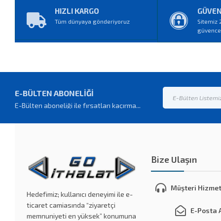
HIZLI KARGO
GÜVEN
Tüm dünyaya gönderiyoruz
Sitemiz 
güvences
E-BÜLTEN ABONELİĞİ
E-Bülten aboneliği ile fırsatları kaçırma...
Bize Ulaşın
Müşteri Hizmet
Hedefimiz; kullanıcı deneyimi ile e-
ticaret camiasında “ziyaretçi
E-Posta 
memnuniyeti en yüksek” konumuna