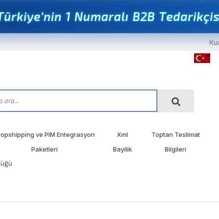
T
ü
r
k
i
y
e
'
n
i
n
1
N
u
m
a
r
a
l
ı
B
2
B
T
e
d
a
r
i
k
ç
i
Kurums
ropshipping ve PIM Entegrasyon
Xml
Toptan Teslimat
Paketleri
Bayilik
Bilgileri
püğü