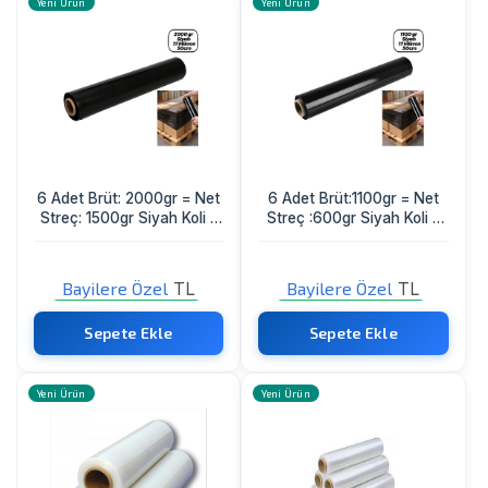
Yeni Ürün
Yeni Ürün
6 Adet Brüt: 2000gr = Net
6 Adet Brüt:1100gr = Net
Streç: 1500gr Siyah Koli -
Streç :600gr Siyah Koli -
Palet Streç Film 17 Mikron
Palet Streç Film 17 Mikron
50cm
50cm
Bayilere Özel
TL
Bayilere Özel
TL
Sadece Bayi Görebilir
Sadece Bayi Görebilir
Sepete Ekle
Sepete Ekle
Yeni Ürün
Yeni Ürün