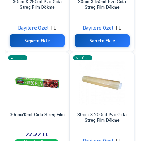
30cm X 250mt Pvc Gıda
30cm X 150mt Pvc Gıda
Streç Film Dökme
Streç Film Dökme
Bayilere Özel
TL
Bayilere Özel
TL
Sadece Bayi Görebilir
Sadece Bayi Görebilir
Sepete Ekle
Sepete Ekle
Yeni Ürün
Yeni Ürün
30cmx10mt Gıda Streç Film
30cm X 200mt Pvc Gıda
Streç Film Dökme
22.22 TL
Bayilere Özel
TL