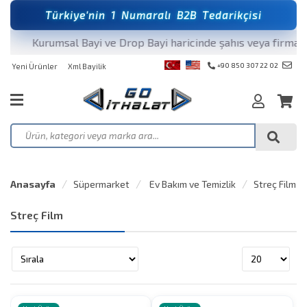
T
ü
r
k
i
y
e
'
n
i
n
1
N
u
m
a
r
a
l
ı
B
2
B
T
e
d
a
r
i
k
ç
i
s
i
Kurumsal Bayi ve Drop Bayi haricinde şahıs veya firmalara 
+90 850 307 22 02
Yeni Ürünler
Xml Bayilik
Anasayfa
Süpermarket
Ev Bakım ve Temizlik
Streç Film
Streç Film