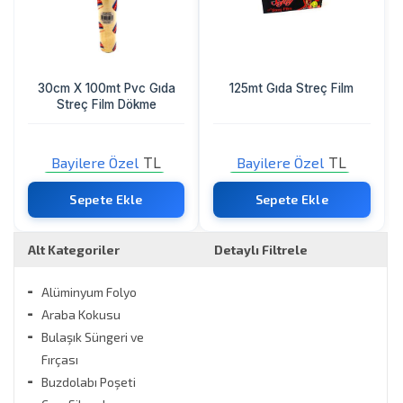
30cm X 100mt Pvc Gıda
125mt Gıda Streç Film
Streç Film Dökme
Bayilere Özel
TL
Bayilere Özel
TL
Sadece Bayi Görebilir
Sadece Bayi Görebilir
Sepete Ekle
Sepete Ekle
Alt Kategoriler
Detaylı Filtrele
Alüminyum Folyo
Markalar
Araba Kokusu
Bulaşık Süngeri ve
go ithalat
Fırçası
nargo
Buzdolabı Poşeti