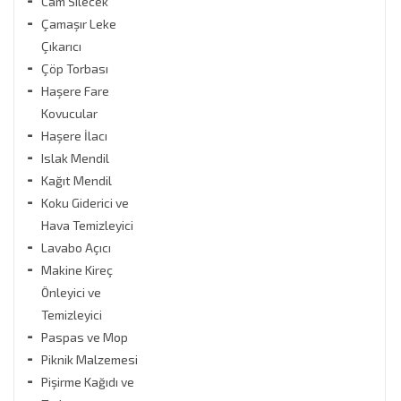
Cam Silecek
Stok Durumu
Çamaşır Leke
stokta var
Çıkarıcı
stokta yok
Çöp Torbası
Haşere Fare
Fiyat Aralığı
Kovucular
Haşere İlacı
0
TL
21130
TL
Islak Mendil
Kağıt Mendil
Koku Giderici ve
Hava Temizleyici
Lavabo Açıcı
Makine Kireç
Önleyici ve
Temizleyici
Paspas ve Mop
Piknik Malzemesi
Pişirme Kağıdı ve