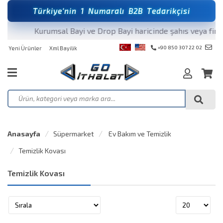
T
ü
r
k
i
y
e
'
n
i
n
1
N
u
m
a
r
a
l
ı
B
2
B
T
e
d
a
r
i
k
ç
i
s
i
Kurumsal Bayi ve Drop Bayi haricinde şahıs veya firmal
+90 850 307 22 02
Yeni Ürünler
Xml Bayilik
Anasayfa
Süpermarket
Ev Bakım ve Temizlik
Temizlik Kovası
Temizlik Kovası