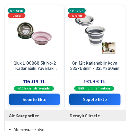
Yeni Ürün
Yeni Ürün
Tükendi
Tükendi
Qlux L-00868 5lt No-2
Gri 12lt Katlanabilir Kova
Katlanabilir Yuvarlak
335x68mm - 335x260mm
Badya - Kova
116.09 TL
131.33 TL
40 İndirimli Fiyatıdır
40 İndirimli Fiyatıdır
%
%
Sepete Ekle
Sepete Ekle
Alt Kategoriler
Detaylı Filtrele
Alüminyum Folyo