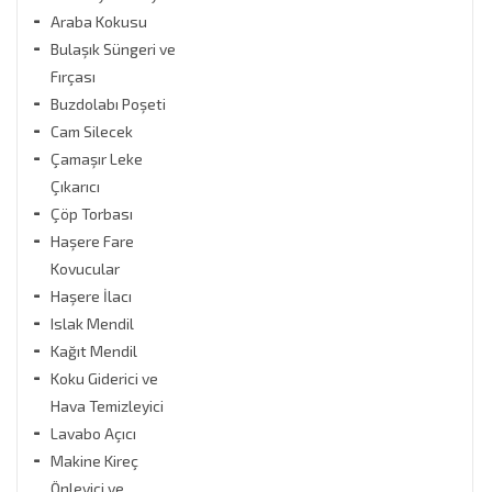
Markalar
Araba Kokusu
Bulaşık Süngeri ve
nargo
Fırçası
Buzdolabı Poşeti
Stok Durumu
Cam Silecek
stokta var
Çamaşır Leke
stokta yok
Çıkarıcı
Çöp Torbası
Fiyat Aralığı
Haşere Fare
Kovucular
0
TL
21130
TL
Haşere İlacı
Islak Mendil
Kağıt Mendil
Koku Giderici ve
Hava Temizleyici
Lavabo Açıcı
Makine Kireç
Önleyici ve