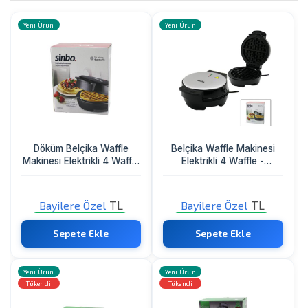
Yeni Ürün
Yeni Ürün
Döküm Belçika Waffle
Belçika Waffle Makinesi
Makinesi Elektrikli 4 Waffle
Elektrikli 4 Waffle -
Yapışmaz Yüzey 1000w
Yapışmaz Döküm Plaka
Ssm-2589
Paslanmaz Çelik Üst
Kaplama Ssm-2591
Bayilere Özel
TL
Bayilere Özel
TL
Sadece Bayi Görebilir
Sadece Bayi Görebilir
Sepete Ekle
Sepete Ekle
Yeni Ürün
Yeni Ürün
Tükendi
Tükendi