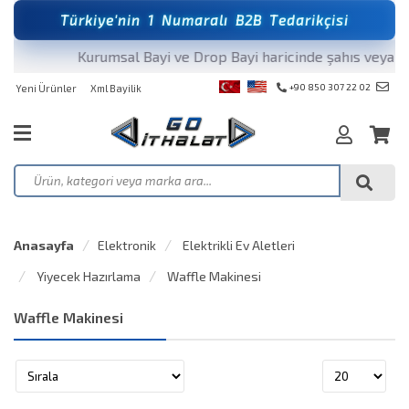
T
ü
r
k
i
y
e
'
n
i
n
1
N
u
m
a
r
a
l
ı
B
2
B
T
e
d
a
r
i
k
ç
i
s
i
Kurumsal Bayi ve Drop Bayi haricinde şahıs veya fir
+90 850 307 22 02
Yeni Ürünler
Xml Bayilik
Anasayfa
Elektronik
Elektrikli Ev Aletleri
Yiyecek Hazırlama
Waffle Makinesi
Waffle Makinesi