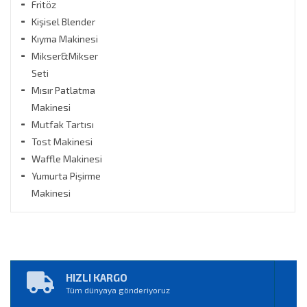
Fritöz
Stok Durumu
Kişisel Blender
stokta var
Kıyma Makinesi
stokta yok
Mikser&Mikser
Seti
Fiyat Aralığı
Mısır Patlatma
Makinesi
0
TL
21130
TL
Mutfak Tartısı
Tost Makinesi
Waffle Makinesi
Yumurta Pişirme
Makinesi
HIZLI KARGO
Tüm dünyaya gönderiyoruz