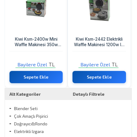
Kiwi Ksm-2400w Mini
Kiwi Ksm-2442 Elektrikli
Waffle Makinesi 350w
Waffle Makinesi 1200w Isı
Çap:12cm Otomatik
Ayar Anahtarı - Işıklı Isı
Termostat Yapışmaz
Gösterge 5-Dilim=kalpy
Plakagüç Gösterge Işık
Apışmaz Plaka
Bayilere Özel
TL
Bayilere Özel
TL
Sadece Bayi Görebilir
Sadece Bayi Görebilir
Sepete Ekle
Sepete Ekle
Alt Kategoriler
Detaylı Filtrele
Blender Seti
Markalar
Çok Amaçlı Pişirici
Doğrayıcı&Rondo
go ithalat
Elektrikli Izgara